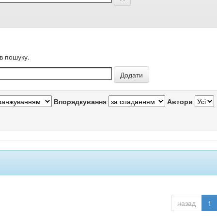
в пошуку.
Впорядкування
Автори
назад
1