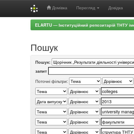
Домівка
Перегляд
Довідка
Skip
ELARTU — Інституційний репозитарій ТНТУ ім
navigation
Пошук
Пошук:
запит
Поточні фільтри: