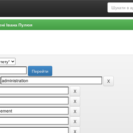
ені Івана Пулюя