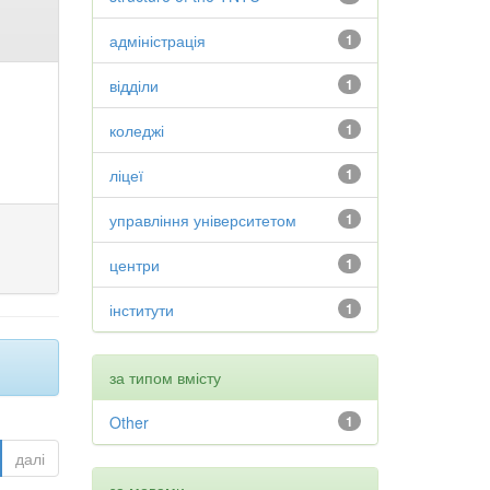
адміністрація
1
відділи
1
коледжі
1
ліцеї
1
управління університетом
1
центри
1
інститути
1
за типом вмісту
Other
1
далі