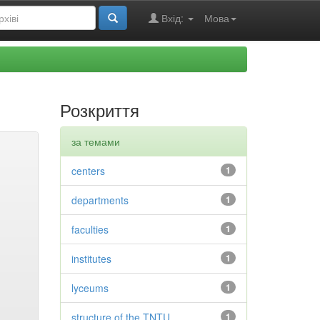
Вхід:
Мова
Розкриття
за темами
centers
1
departments
1
faculties
1
institutes
1
lyceums
1
structure of the TNTU
1