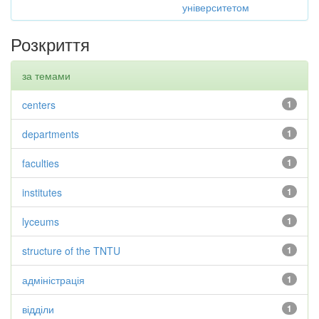
університетом
Розкриття
за темами
centers
1
departments
1
faculties
1
institutes
1
lyceums
1
structure of the TNTU
1
адміністрація
1
відділи
1