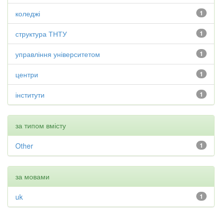
коледжі
1
структура ТНТУ
1
управління університетом
1
центри
1
інститути
1
за типом вмісту
Other
1
за мовами
uk
1