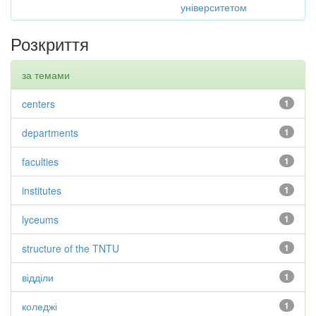
університетом
Розкриття
за темами
centers
1
departments
1
faculties
1
institutes
1
lyceums
1
structure of the TNTU
1
відділи
1
коледжі
1