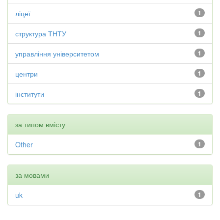
ліцеї
1
структура ТНТУ
1
управління університетом
1
центри
1
інститути
1
за типом вмісту
Other
1
за мовами
uk
1