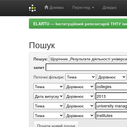
Домівка
Перегляд
Довідка
Skip
ELARTU — Інституційний репозитарій ТНТУ ім
navigation
Пошук
Пошук:
запит
Поточні фільтри:
Почати новий пошук