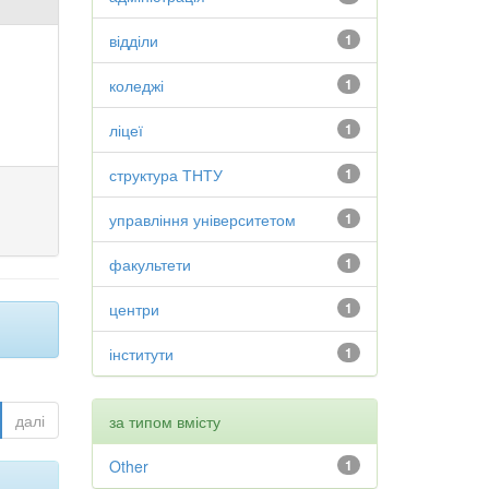
відділи
1
коледжі
1
ліцеї
1
структура ТНТУ
1
управління університетом
1
факультети
1
центри
1
інститути
1
далі
за типом вмісту
Other
1