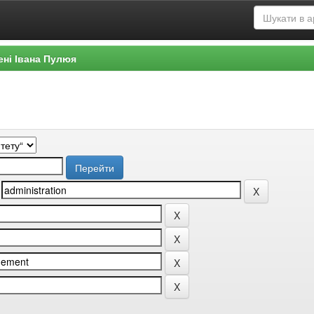
ені Івана Пулюя