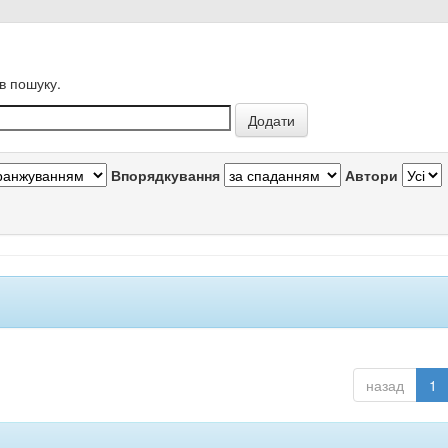
в пошуку.
Впорядкування
Автори
назад
1