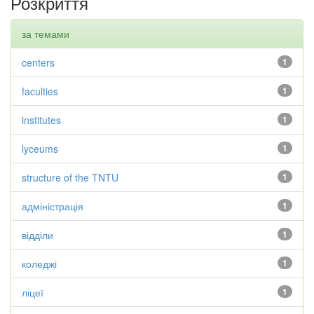
Розкриття
за темами
centers
1
faculties
1
institutes
1
lyceums
1
structure of the TNTU
1
адміністрація
1
відділи
1
коледжі
1
ліцеї
1