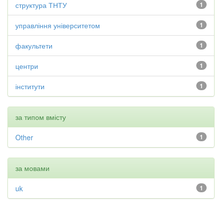
структура ТНТУ
1
управління університетом
1
факультети
1
центри
1
інститути
1
за типом вмісту
Other
1
за мовами
uk
1