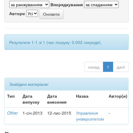
Впорядкування
Автори
Результати 1-1 зі 1 (час пошуку: 0.002 секунди).
назад
1
далі
Знайдені матеріали:
Тип
Дата
Дата
Назва
Автор(и)
випуску
внесення
Other
1-січ-2013
12-лис-2015
Управління
-
університетом