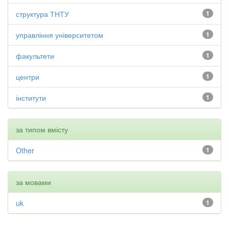
структура ТНТУ
1
управління університетом
1
факультети
1
центри
1
інститути
1
за типом вмісту
Other
1
за мовами
uk
1