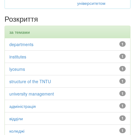
університетом
Розкриття
за темами
departments
1
institutes
1
lyceums
1
structure of the TNTU
1
university management
1
адміністрація
1
відділи
1
коледжі
1