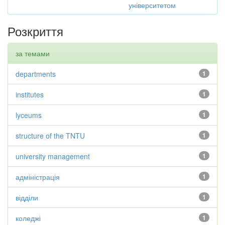
університетом
Розкриття
за темами
departments
1
institutes
1
lyceums
1
structure of the TNTU
1
university management
1
адміністрація
1
відділи
1
коледжі
1