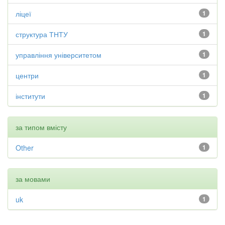
ліцеї
1
структура ТНТУ
1
управління університетом
1
центри
1
інститути
1
за типом вмісту
Other
1
за мовами
uk
1