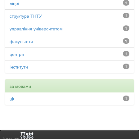
ліцеї
1
структура ТНТУ
1
управління університетом
1
факультети
1
центри
1
інститути
1
за мовами
uk
1
Тема від