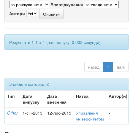
Впорядкування
Автори
Результати 1-1 зі 1 (час пошуку: 0.002 секунди).
назад
1
далі
Знайдені матеріали:
Тип
Дата
Дата
Назва
Автор(и)
випуску
внесення
Other
1-січ-2013
12-лис-2015
Управління
-
університетом