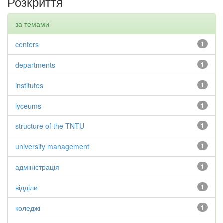
Розкриття
за темами
centers
1
departments
1
institutes
1
lyceums
1
structure of the TNTU
1
university management
1
адміністрація
1
відділи
1
коледжі
1