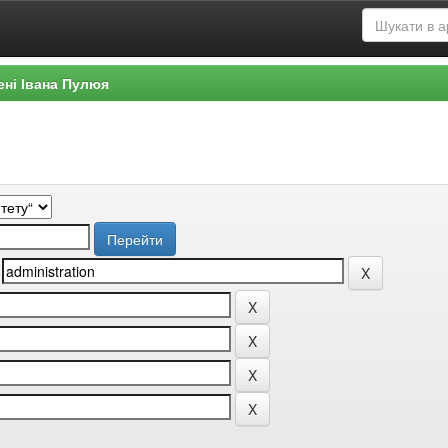
ені Івана Пулюя