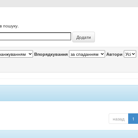
в пошуку.
Впорядкування
Автори
назад
1