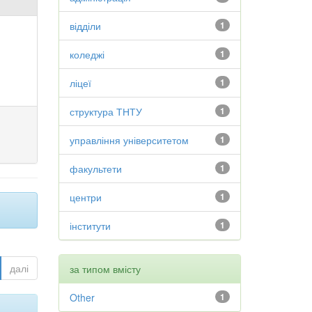
відділи
1
коледжі
1
ліцеї
1
структура ТНТУ
1
управління університетом
1
факультети
1
центри
1
інститути
1
далі
за типом вмісту
Other
1