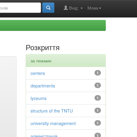
Вхід:
Мова
Розкриття
за темами
centers
1
departments
1
lyceums
1
structure of the TNTU
1
university management
1
адміністрація
1