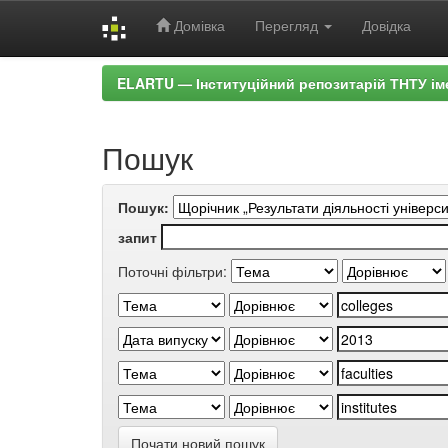
Домівка
Перегляд
Довідка
Skip
ELARTU — Інституційний репозитарій ТНТУ ім
navigation
Пошук
Пошук:
запит
Поточні фільтри:
Почати новий пошук