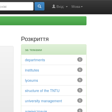
Вхід:
Мова
Розкриття
за темами
departments
1
institutes
1
lyceums
1
structure of the TNTU
1
university management
1
адміністрація
1