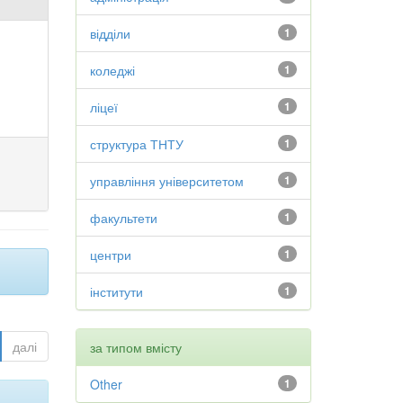
відділи
1
коледжі
1
ліцеї
1
структура ТНТУ
1
управління університетом
1
факультети
1
центри
1
інститути
1
далі
за типом вмісту
Other
1