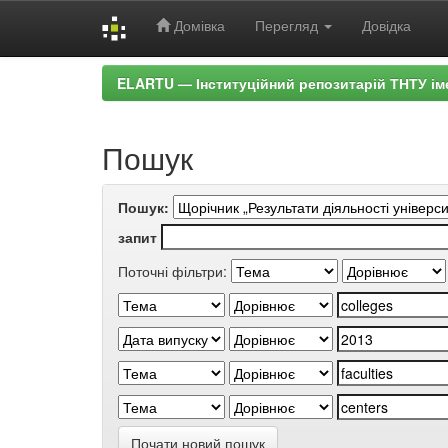
Домівка
Перегляд
Довідка
Skip
ELARTU — Інституційний репозитарій ТНТУ ім
navigation
Пошук
Пошук:
запит
Поточні фільтри:
Почати новий пошук