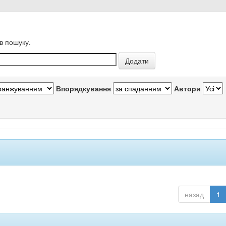
в пошуку.
Впорядкування
Автори
назад
1