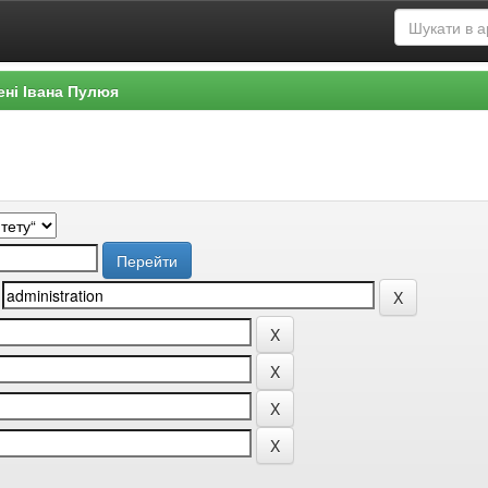
ені Івана Пулюя