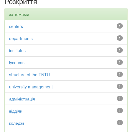
Розкриття
за темами
centers
1
departments
1
institutes
1
lyceums
1
structure of the TNTU
1
university management
1
адміністрація
1
відділи
1
коледжі
1