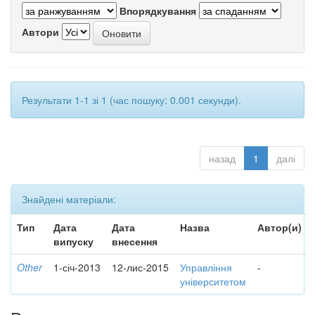
Впорядкування
Автори
Результати 1-1 зі 1 (час пошуку: 0.001 секунди).
назад
1
далі
Знайдені матеріали:
Тип
Дата
Дата
Назва
Автор(и)
випуску
внесення
Other
1-січ-2013
12-лис-2015
Управління
-
університетом