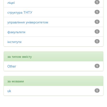
ліцеї
1
структура ТНТУ
1
управління університетом
1
факультети
1
інститути
1
за типом вмісту
Other
1
за мовами
uk
1