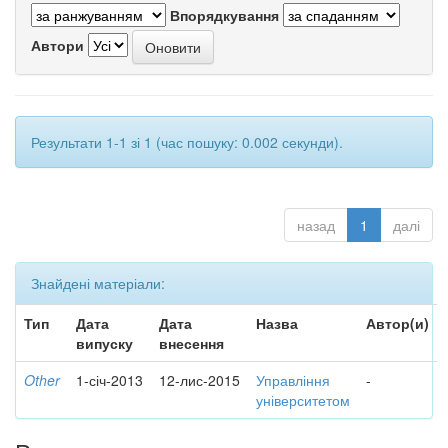
Впорядкування
Автори
Результати 1-1 зі 1 (час пошуку: 0.002 секунди).
назад
1
далі
Знайдені матеріали:
Тип
Дата
Дата
Назва
Автор(и)
випуску
внесення
Other
1-січ-2013
12-лис-2015
Управління
-
університетом