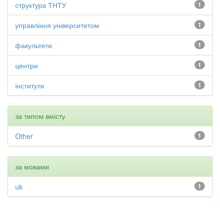
структура ТНТУ
1
управління університетом
1
факультети
1
центри
1
інститути
1
за типом вмісту
Other
1
за мовами
uk
1