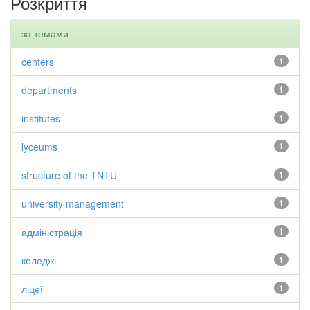
Розкриття
за темами
centers
1
departments
1
institutes
1
lyceums
1
structure of the TNTU
1
university management
1
адміністрація
1
коледжі
1
ліцеї
1