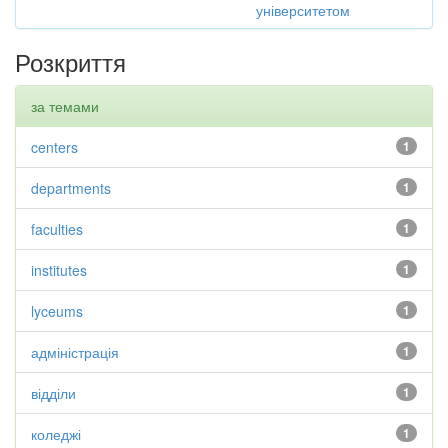
університетом
Розкриття
за темами
centers
1
departments
1
faculties
1
institutes
1
lyceums
1
адміністрація
1
відділи
1
коледжі
1