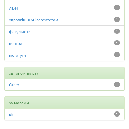
ліцеї
1
управління університетом
1
факультети
1
центри
1
інститути
1
за типом вмісту
Other
1
за мовами
uk
1