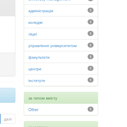
адміністрація
1
коледжі
1
ліцеї
1
управління університетом
1
факультети
1
центри
1
інститути
1
за типом вмісту
Other
1
далі