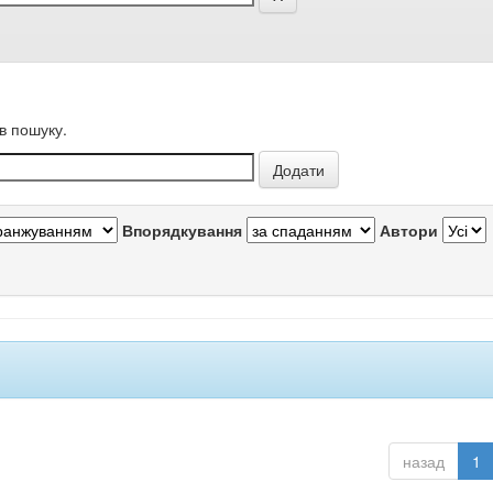
в пошуку.
Впорядкування
Автори
назад
1