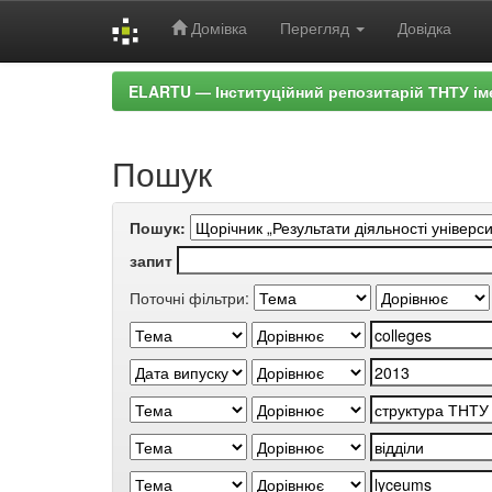
Домівка
Перегляд
Довідка
Skip
ELARTU — Інституційний репозитарій ТНТУ ім
navigation
Пошук
Пошук:
запит
Поточні фільтри: