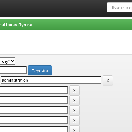
ені Івана Пулюя