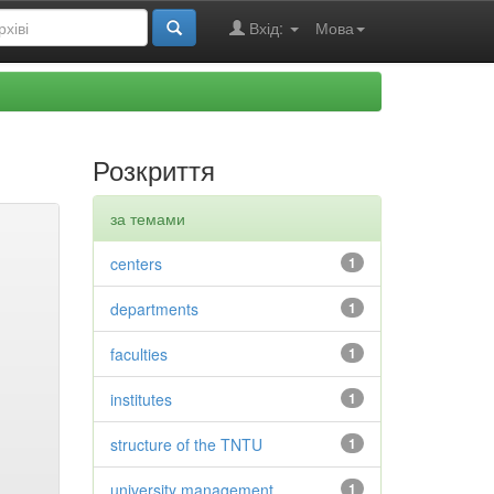
Вхід:
Мова
Розкриття
за темами
centers
1
departments
1
faculties
1
institutes
1
structure of the TNTU
1
university management
1