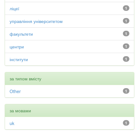
ліцеї
1
управління університетом
1
факультети
1
центри
1
інститути
1
за типом вмісту
Other
1
за мовами
uk
1