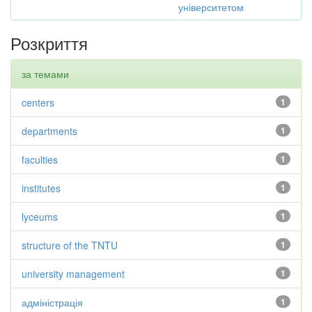
університетом
Розкриття
за темами
centers
1
departments
1
faculties
1
institutes
1
lyceums
1
structure of the TNTU
1
university management
1
адміністрація
1