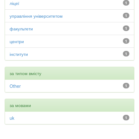
ліцеї
1
управління університетом
1
факультети
1
центри
1
інститути
1
за типом вмісту
Other
1
за мовами
uk
1