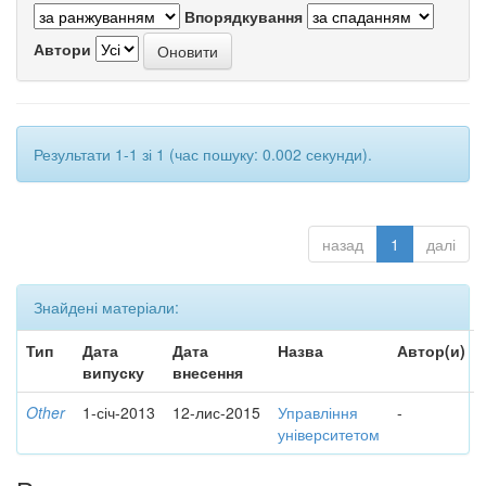
Впорядкування
Автори
Результати 1-1 зі 1 (час пошуку: 0.002 секунди).
назад
1
далі
Знайдені матеріали:
Тип
Дата
Дата
Назва
Автор(и)
випуску
внесення
Other
1-січ-2013
12-лис-2015
Управління
-
університетом