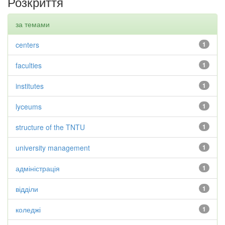
Розкриття
за темами
centers
1
faculties
1
institutes
1
lyceums
1
structure of the TNTU
1
university management
1
адміністрація
1
відділи
1
коледжі
1