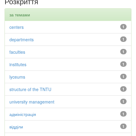
Розкриття
за темами
centers
1
departments
1
faculties
1
institutes
1
lyceums
1
structure of the TNTU
1
university management
1
адміністрація
1
відділи
1