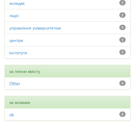
коледжі
1
ліцеї
1
управління університетом
1
центри
1
інститути
1
за типом вмісту
Other
1
за мовами
uk
1