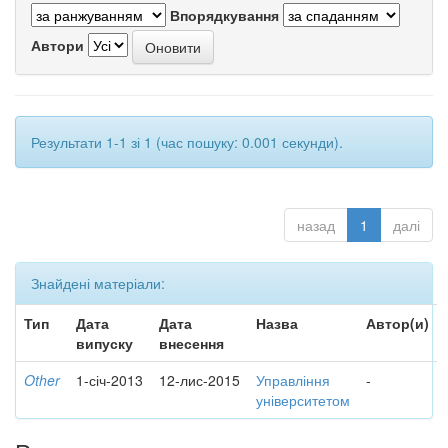
Впорядкування
Автори
Результати 1-1 зі 1 (час пошуку: 0.001 секунди).
назад
1
далі
Знайдені матеріали:
Тип
Дата
Дата
Назва
Автор(и)
випуску
внесення
Other
1-січ-2013
12-лис-2015
Управління
-
університетом