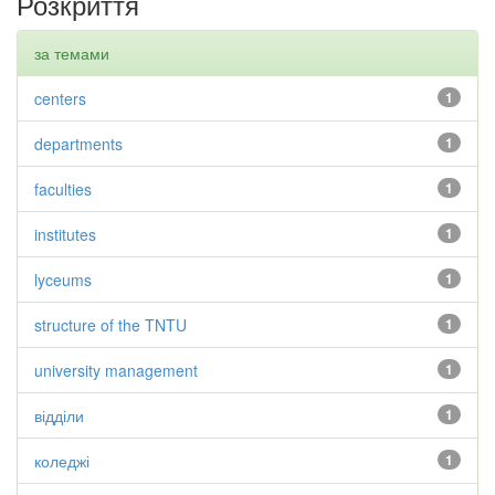
Розкриття
за темами
centers
1
departments
1
faculties
1
institutes
1
lyceums
1
structure of the TNTU
1
university management
1
відділи
1
коледжі
1