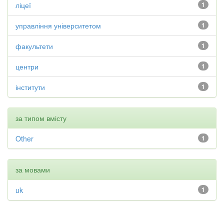
ліцеї
1
управління університетом
1
факультети
1
центри
1
інститути
1
за типом вмісту
Other
1
за мовами
uk
1