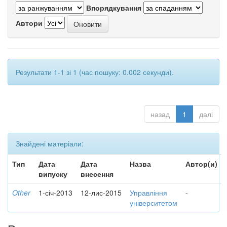
Впорядкування
Автори
Результати 1-1 зі 1 (час пошуку: 0.002 секунди).
назад
1
далі
Знайдені матеріали:
Тип
Дата
Дата
Назва
Автор(и)
випуску
внесення
Other
1-січ-2013
12-лис-2015
Управління
-
університетом