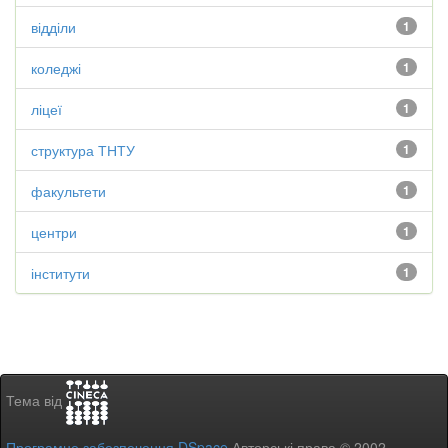
відділи
1
коледжі
1
ліцеї
1
структура ТНТУ
1
факультети
1
центри
1
інститути
1
Тема від
Програмне забезпечення DSpace
Авторські права © 2002-