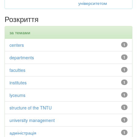
університетом
Розкриття
за темами
centers
1
departments
1
faculties
1
institutes
1
lyceums
1
structure of the TNTU
1
university management
1
адміністрація
1