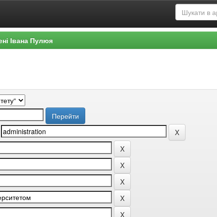
ені Івана Пулюя