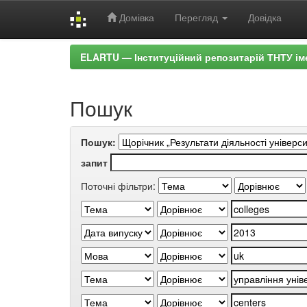
Домівка
Перегляд
Довідка
Skip
ELARTU — Інституційний репозитарій ТНТУ ім
navigation
Пошук
Пошук:
запит
Поточні фільтри: