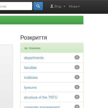
Вхід:
Мова
Розкриття
за темами
departments
1
faculties
1
institutes
1
lyceums
1
structure of the TNTU
1
university management
1