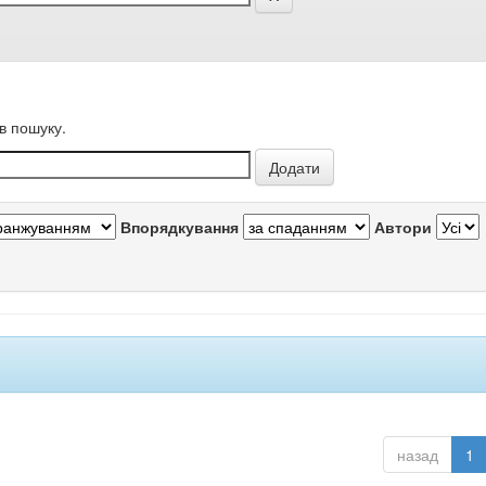
в пошуку.
Впорядкування
Автори
назад
1