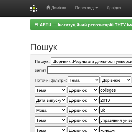
Домівка
Перегляд
Довідка
Skip
ELARTU — Інституційний репозитарій ТНТУ ім
navigation
Пошук
Пошук:
запит
Поточні фільтри: