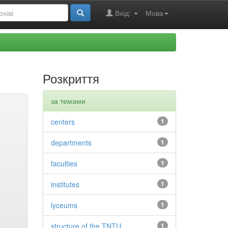
Вхід:
Мова
Розкриття
за темами
centers
1
departments
1
faculties
1
institutes
1
lyceums
1
structure of the TNTU
1