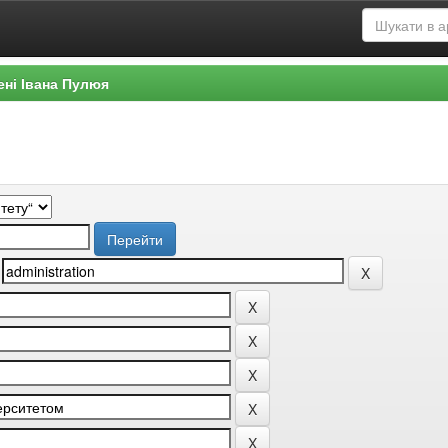
ені Івана Пулюя