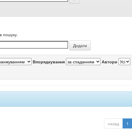
в пошуку.
Впорядкування
Автори
назад
1