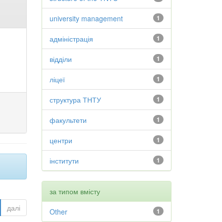
university management
1
адміністрація
1
відділи
1
ліцеї
1
структура ТНТУ
1
факультети
1
центри
1
інститути
1
за типом вмісту
далі
Other
1