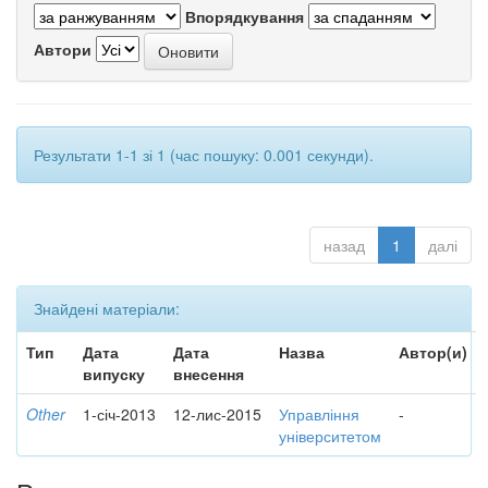
Впорядкування
Автори
Результати 1-1 зі 1 (час пошуку: 0.001 секунди).
назад
1
далі
Знайдені матеріали:
Тип
Дата
Дата
Назва
Автор(и)
випуску
внесення
Other
1-січ-2013
12-лис-2015
Управління
-
університетом