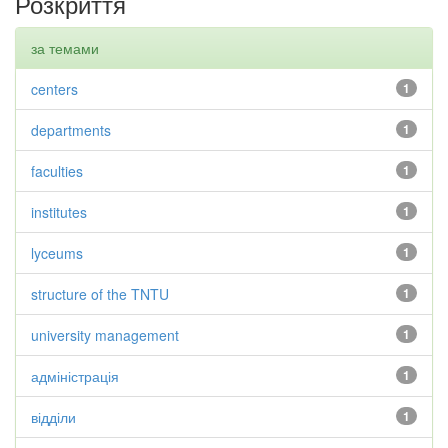
Розкриття
за темами
centers
1
departments
1
faculties
1
institutes
1
lyceums
1
structure of the TNTU
1
university management
1
адміністрація
1
відділи
1