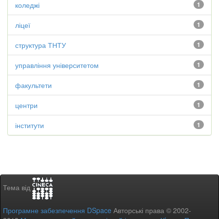
коледжі
1
ліцеї
1
структура ТНТУ
1
управління університетом
1
факультети
1
центри
1
інститути
1
Тема від
Програмне забезпечення DSpace
Авторські права © 2002-