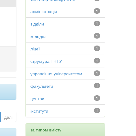
адміністрація
1
відділи
1
коледжі
1
ліцеї
1
структура ТНТУ
1
управління університетом
1
факультети
1
центри
1
інститути
1
далі
за типом вмісту