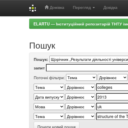
Домівка
Перегляд
Довідка
Skip
ELARTU — Інституційний репозитарій ТНТУ ім
navigation
Пошук
Пошук:
запит
Поточні фільтри:
Почати новий пошук