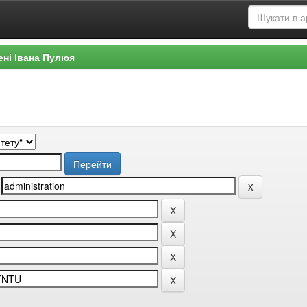
ені Івана Пулюя