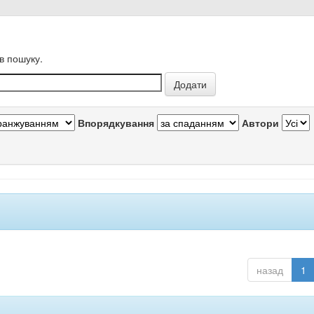
в пошуку.
Впорядкування
Автори
назад
1