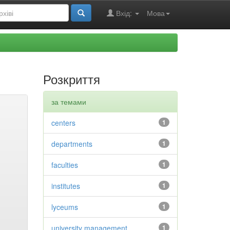
Вхід:
Мова
Розкриття
за темами
centers
1
departments
1
faculties
1
institutes
1
lyceums
1
university management
1