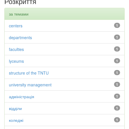
Розкриття
за темами
centers
1
departments
1
faculties
1
lyceums
1
structure of the TNTU
1
university management
1
адміністрація
1
відділи
1
коледжі
1