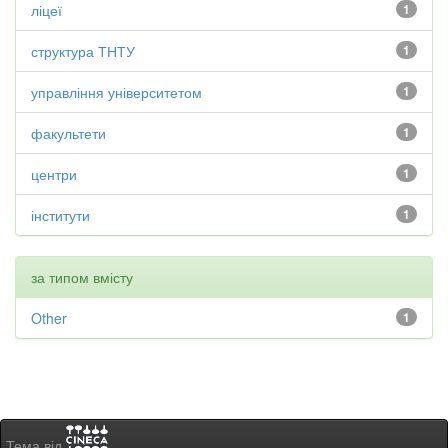
ліцеї
1
структура ТНТУ
1
управління університетом
1
факультети
1
центри
1
інститути
1
за типом вмісту
Other
1
Тема від