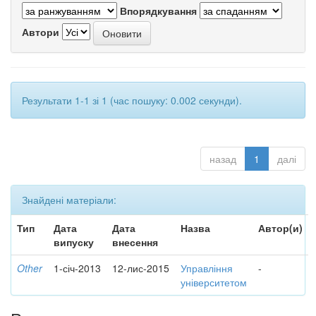
Впорядкування
Автори
Результати 1-1 зі 1 (час пошуку: 0.002 секунди).
назад
1
далі
Знайдені матеріали:
Тип
Дата
Дата
Назва
Автор(и)
випуску
внесення
Other
1-січ-2013
12-лис-2015
Управління
-
університетом