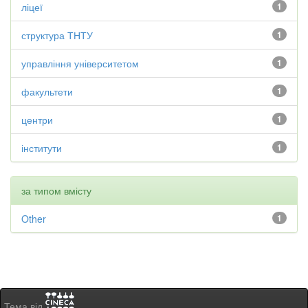
ліцеї
1
структура ТНТУ
1
управління університетом
1
факультети
1
центри
1
інститути
1
за типом вмісту
Other
1
Тема від