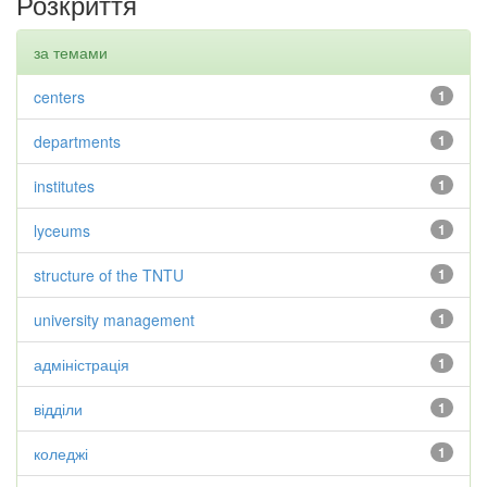
Розкриття
за темами
centers
1
departments
1
institutes
1
lyceums
1
structure of the TNTU
1
university management
1
адміністрація
1
відділи
1
коледжі
1