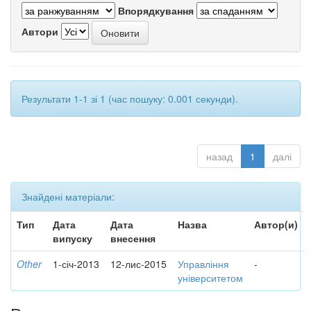
Впорядкування
Автори
Результати 1-1 зі 1 (час пошуку: 0.001 секунди).
назад
1
далі
Знайдені матеріали:
Тип
Дата
Дата
Назва
Автор(и)
випуску
внесення
Other
1-січ-2013
12-лис-2015
Управління
-
університетом