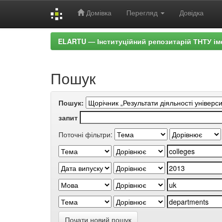
Домівка
Перегляд
Довідка
Skip
ELARTU — Інституційний репозитарій ТНТУ ім
navigation
Пошук
Пошук:
запит
Поточні фільтри:
Почати новий пошук