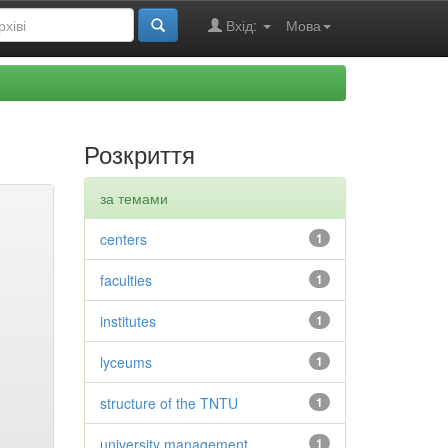
Вхід:
Мова
Розкриття
за темами
centers
1
faculties
1
institutes
1
lyceums
1
structure of the TNTU
1
university management
1