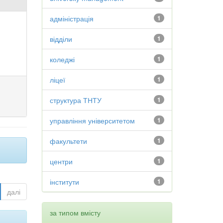
адміністрація
1
відділи
1
коледжі
1
ліцеї
1
структура ТНТУ
1
управління університетом
1
факультети
1
центри
1
інститути
1
далі
за типом вмісту