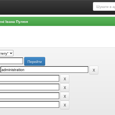
ені Івана Пулюя