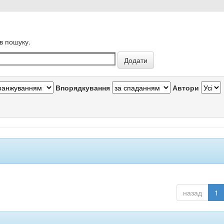
в пошуку.
Впорядкування
Автори
назад
1