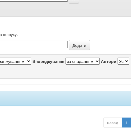
в пошуку.
Впорядкування
Автори
назад
1