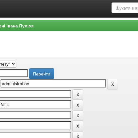
ені Івана Пулюя