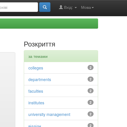
Вхід:
Мова
Розкриття
за темами
colleges
2
departments
2
faculties
2
institutes
2
university management
2
відділи
2