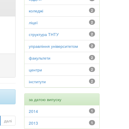
коледжі
2
ліцеї
2
структура ТНТУ
2
управління університетом
2
факультети
2
центри
2
інститути
2
за датою випуску
2014
1
далі
2013
1