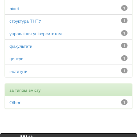
ліцеї
1
структура ТНТУ
1
управління університетом
1
факультети
1
центри
1
інститути
1
за типом вмісту
Other
1