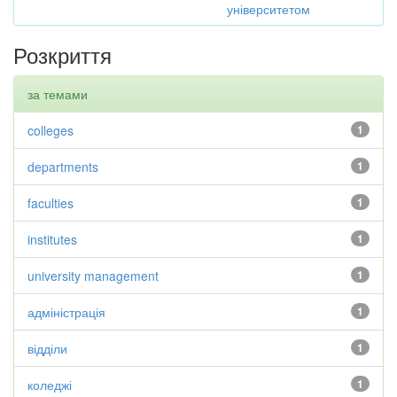
університетом
Розкриття
за темами
colleges
1
departments
1
faculties
1
institutes
1
university management
1
адміністрація
1
відділи
1
коледжі
1