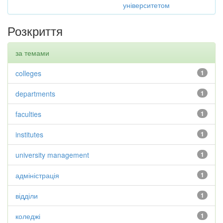
університетом
Розкриття
за темами
colleges
1
departments
1
faculties
1
institutes
1
university management
1
адміністрація
1
відділи
1
коледжі
1