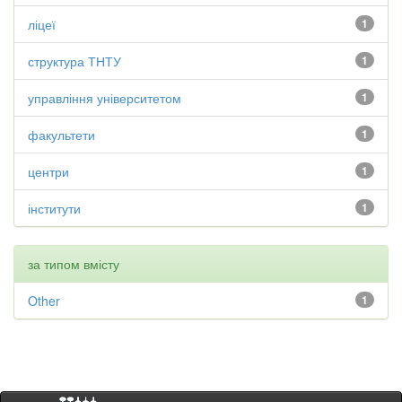
ліцеї
1
структура ТНТУ
1
управління університетом
1
факультети
1
центри
1
інститути
1
за типом вмісту
Other
1