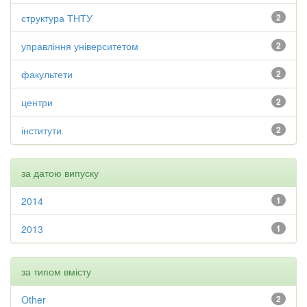
структура ТНТУ
2
управління університетом
2
факультети
2
центри
2
інститути
2
за датою випуску
2014
1
2013
1
за типом вмісту
Other
2