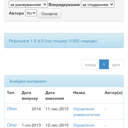
Впорядкування
Автори
Результати 1-2 зі 2 (час пошуку: 0.002 секунди).
назад
1
далі
Знайдені матеріали:
Тип
Дата
Дата
Назва
Автор(и)
випуску
внесення
Other
2014
11-лис-2015
Управління
-
університетом
Other
1-січ-2013
12-лис-2015
Управління
-