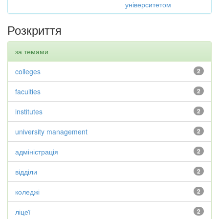
університетом
Розкриття
за темами
colleges
2
faculties
2
institutes
2
university management
2
адміністрація
2
відділи
2
коледжі
2
ліцеї
2