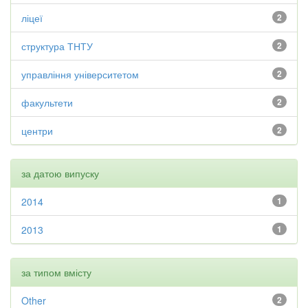
ліцеї
2
структура ТНТУ
2
управління університетом
2
факультети
2
центри
2
за датою випуску
2014
1
2013
1
за типом вмісту
Other
2