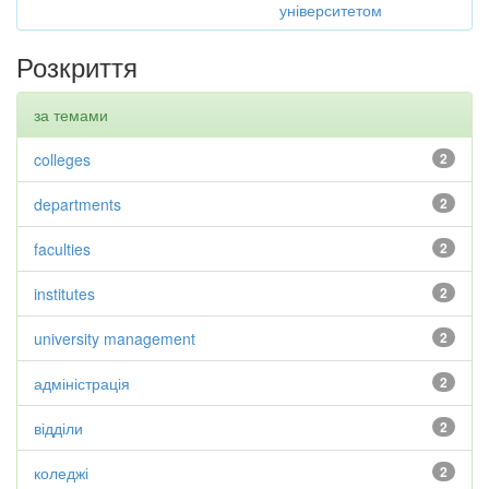
університетом
Розкриття
за темами
colleges
2
departments
2
faculties
2
institutes
2
university management
2
адміністрація
2
відділи
2
коледжі
2