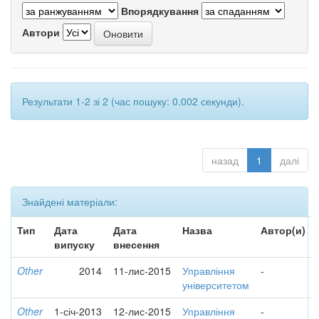
Впорядкування
Автори
Результати 1-2 зі 2 (час пошуку: 0.002 секунди).
назад
1
далі
Знайдені матеріали:
Тип
Дата
Дата
Назва
Автор(и)
випуску
внесення
Other
2014
11-лис-2015
Управління
-
університетом
Other
1-січ-2013
12-лис-2015
Управління
-