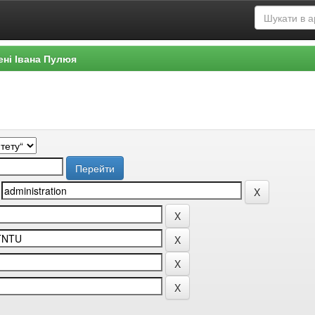
ені Івана Пулюя