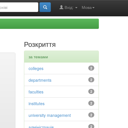
Вхід:
Мова
Розкриття
за темами
colleges
2
departments
2
faculties
2
institutes
2
university management
2
адміністрація
2