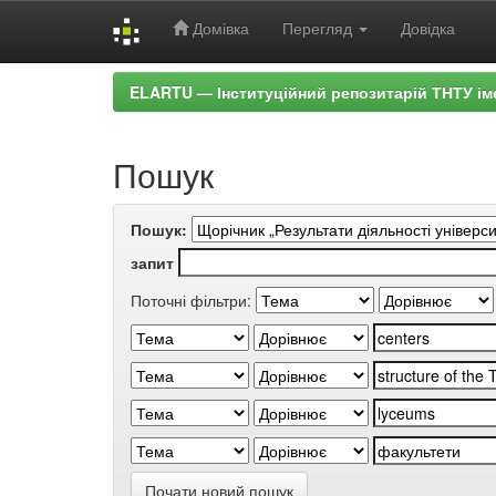
Домівка
Перегляд
Довідка
Skip
ELARTU — Інституційний репозитарій ТНТУ ім
navigation
Пошук
Пошук:
запит
Поточні фільтри:
Почати новий пошук