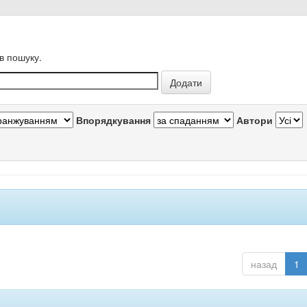
в пошуку.
Впорядкування
Автори
назад
1