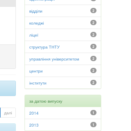
відділи
2
коледжі
2
ліцеї
2
структура ТНТУ
2
управління університетом
2
центри
2
інститути
2
за датою випуску
далі
2014
1
2013
1