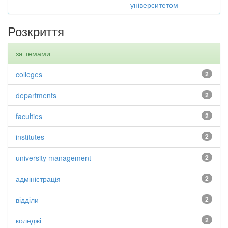
університетом
Розкриття
за темами
colleges
2
departments
2
faculties
2
institutes
2
university management
2
адміністрація
2
відділи
2
коледжі
2