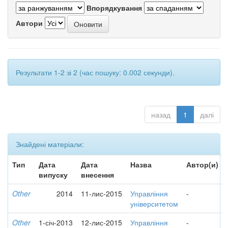
Впорядкування
Автори
Результати 1-2 зі 2 (час пошуку: 0.002 секунди).
назад
1
далі
Знайдені матеріали:
Тип
Дата
Дата
Назва
Автор(и)
випуску
внесення
Other
2014
11-лис-2015
Управління
-
університетом
Other
1-січ-2013
12-лис-2015
Управління
-