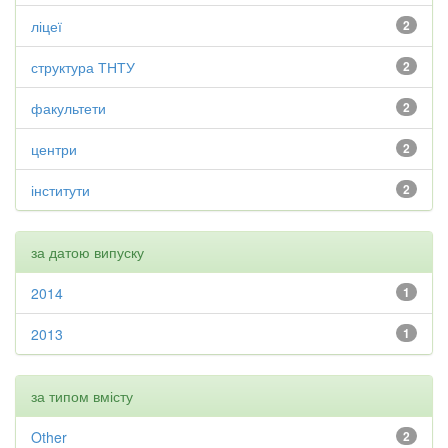
ліцеї
2
структура ТНТУ
2
факультети
2
центри
2
інститути
2
за датою випуску
2014
1
2013
1
за типом вмісту
Other
2