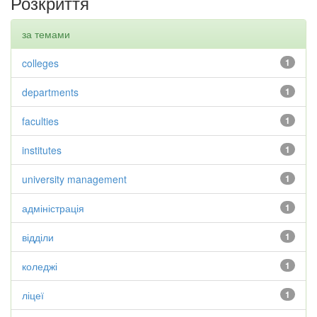
Розкриття
за темами
colleges
1
departments
1
faculties
1
institutes
1
university management
1
адміністрація
1
відділи
1
коледжі
1
ліцеї
1