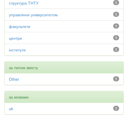
структура ТНТУ
1
управління університетом
1
факультети
1
центри
1
інститути
1
за типом вмісту
Other
1
за мовами
uk
1