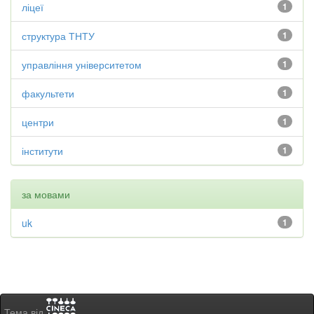
ліцеї
1
структура ТНТУ
1
управління університетом
1
факультети
1
центри
1
інститути
1
за мовами
uk
1
Тема від