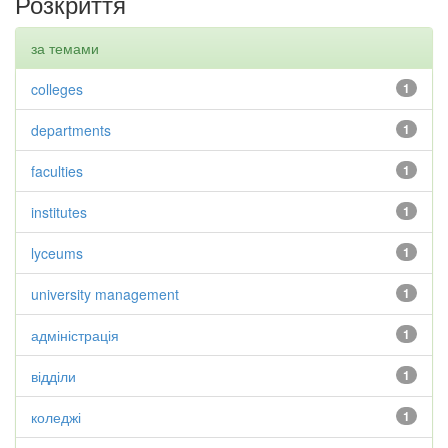
Розкриття
за темами
colleges
1
departments
1
faculties
1
institutes
1
lyceums
1
university management
1
адміністрація
1
відділи
1
коледжі
1