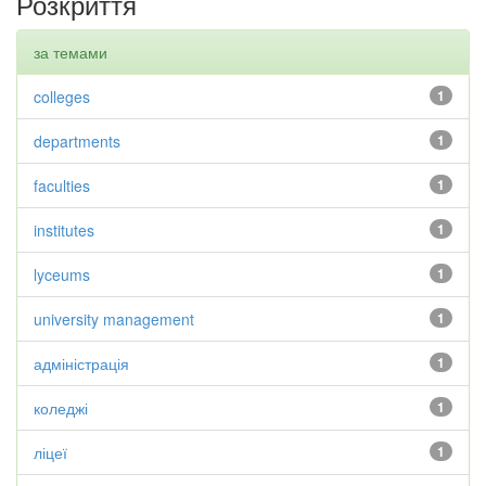
Розкриття
за темами
colleges
1
departments
1
faculties
1
institutes
1
lyceums
1
university management
1
адміністрація
1
коледжі
1
ліцеї
1