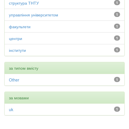
структура ТНТУ
1
управління університетом
1
факультети
1
центри
1
інститути
1
за типом вмісту
Other
1
за мовами
uk
1