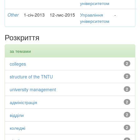
університетом
Other
1-січ-2013
12-лис-2015
Управління
-
університетом
Розкриття
за темами
colleges
2
structure of the TNTU
2
university management
2
адміністрація
2
відділи
2
коледжі
2