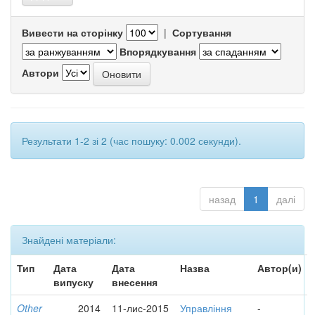
Вивести на сторінку
|
Сортування
Впорядкування
Автори
Результати 1-2 зі 2 (час пошуку: 0.002 секунди).
назад
1
далі
Знайдені матеріали:
Тип
Дата
Дата
Назва
Автор(и)
випуску
внесення
Other
2014
11-лис-2015
Управління
-