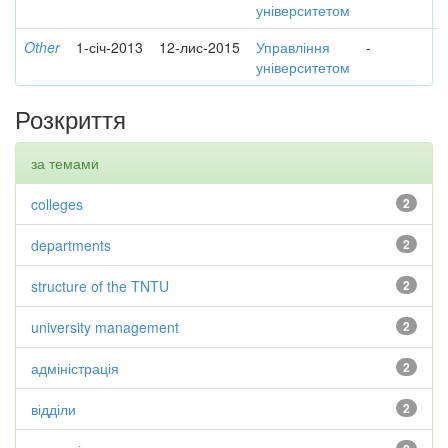
університетом
Other
1-січ-2013
12-лис-2015
Управління
-
університетом
Розкриття
за темами
colleges
2
departments
2
structure of the TNTU
2
university management
2
адміністрація
2
відділи
2