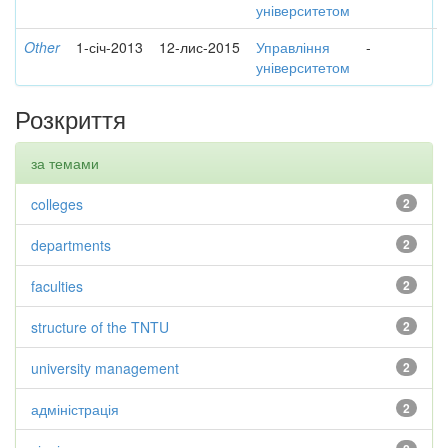
університетом
Other
1-січ-2013
12-лис-2015
Управління
-
університетом
Розкриття
за темами
colleges
2
departments
2
faculties
2
structure of the TNTU
2
university management
2
адміністрація
2