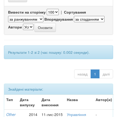
Вивести на сторінку
|
Сортування
Впорядкування
Автори
Результати 1-2 зі 2 (час пошуку: 0.002 секунди).
назад
1
далі
Знайдені матеріали:
Тип
Дата
Дата
Назва
Автор(и)
випуску
внесення
Other
2014
11-лис-2015
Управління
-