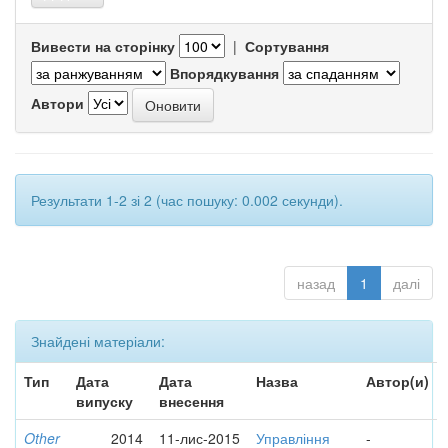
Вивести на сторінку
|
Сортування
Впорядкування
Автори
Результати 1-2 зі 2 (час пошуку: 0.002 секунди).
назад
1
далі
Знайдені матеріали:
Тип
Дата
Дата
Назва
Автор(и)
випуску
внесення
Other
2014
11-лис-2015
Управління
-