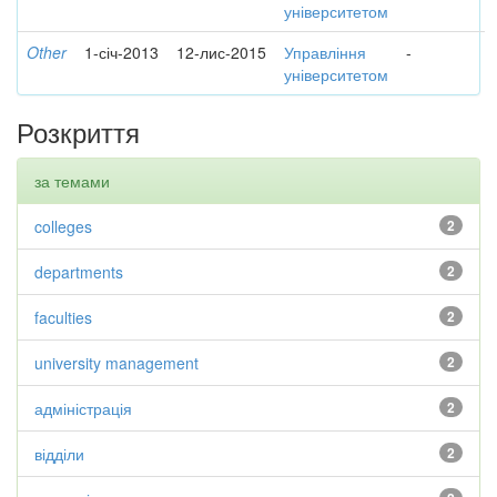
університетом
Other
1-січ-2013
12-лис-2015
Управління
-
університетом
Розкриття
за темами
colleges
2
departments
2
faculties
2
university management
2
адміністрація
2
відділи
2