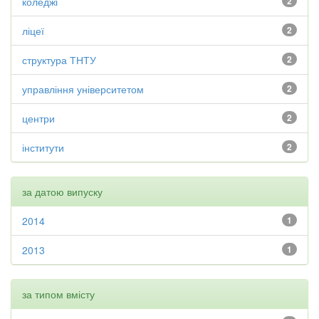
коледжі
2
ліцеї
2
структура ТНТУ
2
управління університетом
2
центри
2
інститути
2
за датою випуску
2014
1
2013
1
за типом вмісту