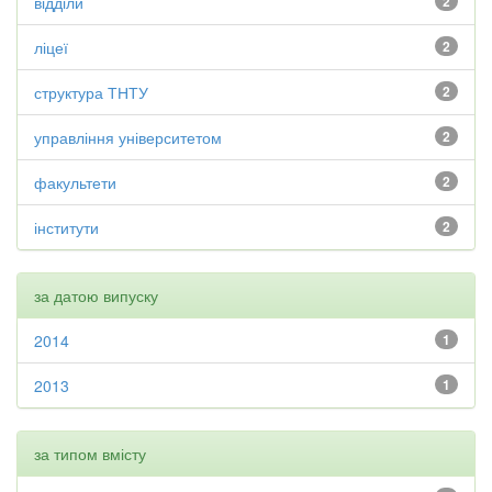
відділи
2
ліцеї
2
структура ТНТУ
2
управління університетом
2
факультети
2
інститути
2
за датою випуску
2014
1
2013
1
за типом вмісту