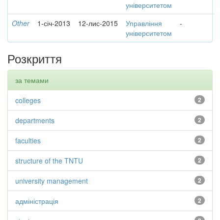
університетом
Other
1-січ-2013
12-лис-2015
Управління
-
університетом
Розкриття
за темами
colleges
2
departments
2
faculties
2
structure of the TNTU
2
university management
2
адміністрація
2