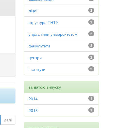
ліцеї
2
структура ТНТУ
2
управління університетом
2
факультети
2
центри
2
інститути
2
за датою випуску
2014
1
2013
1
далі