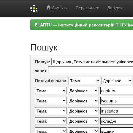
Домівка
Перегляд
Довідка
Skip
ELARTU — Інституційний репозитарій ТНТУ ім
navigation
Пошук
Пошук:
запит
Поточні фільтри: