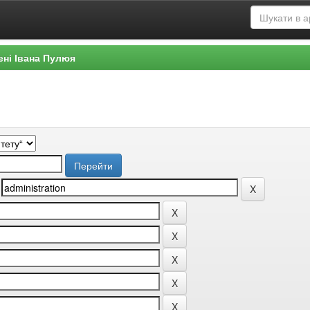
ені Івана Пулюя