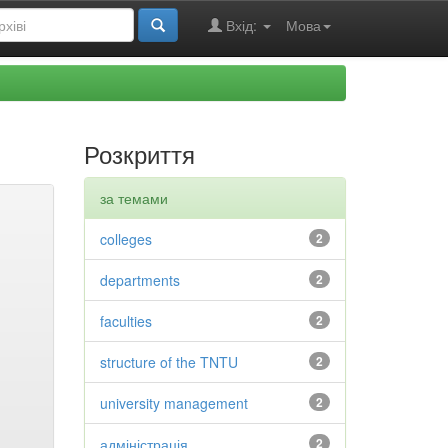
Вхід:
Мова
Розкриття
за темами
colleges
2
departments
2
faculties
2
structure of the TNTU
2
university management
2
адміністрація
2