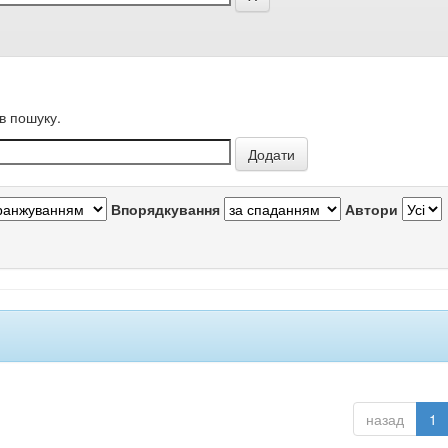
в пошуку.
Впорядкування
Автори
назад
1