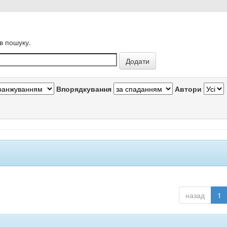
в пошуку.
Впорядкування
Автори
назад
1