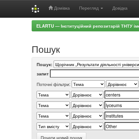
Домівка
Перегляд
Довідка
Skip
ELARTU — Інституційний репозитарій ТНТУ ім
navigation
Пошук
Пошук:
запит
Поточні фільтри:
Почати новий пошук