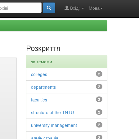
Вхід:
Мова
Розкриття
за темами
colleges
2
departments
2
faculties
2
structure of the TNTU
2
university management
2
адміністрація
2