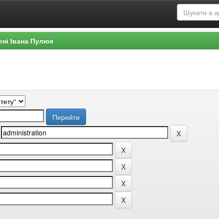
ені Івана Пулюя