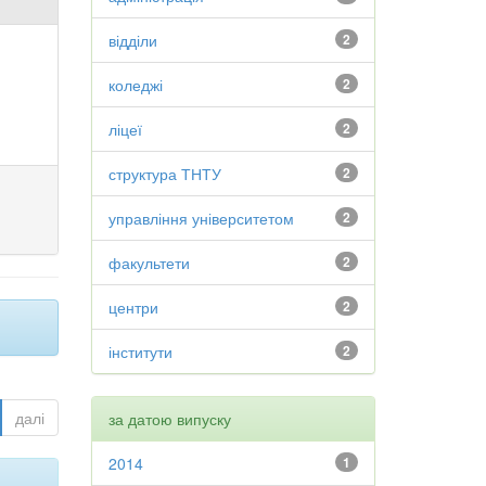
відділи
2
коледжі
2
ліцеї
2
структура ТНТУ
2
управління університетом
2
факультети
2
центри
2
інститути
2
далі
за датою випуску
2014
1