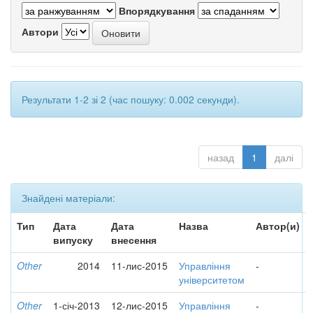
Впорядкування
Автори
Результати 1-2 зі 2 (час пошуку: 0.002 секунди).
назад
1
далі
Знайдені матеріали:
Тип
Дата
Дата
Назва
Автор(и)
випуску
внесення
Other
2014
11-лис-2015
Управління
-
університетом
Other
1-січ-2013
12-лис-2015
Управління
-