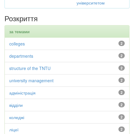
університетом
Розкриття
за темами
colleges
2
departments
2
structure of the TNTU
2
university management
2
адміністрація
2
відділи
2
коледжі
2
ліцеї
2