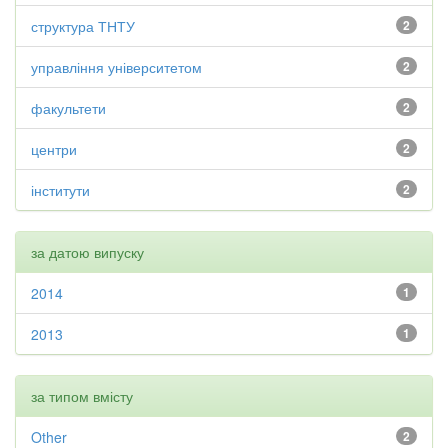
структура ТНТУ
2
управління університетом
2
факультети
2
центри
2
інститути
2
за датою випуску
2014
1
2013
1
за типом вмісту
Other
2