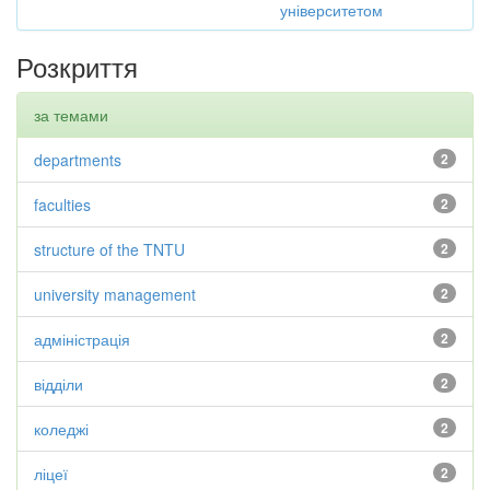
університетом
Розкриття
за темами
departments
2
faculties
2
structure of the TNTU
2
university management
2
адміністрація
2
відділи
2
коледжі
2
ліцеї
2