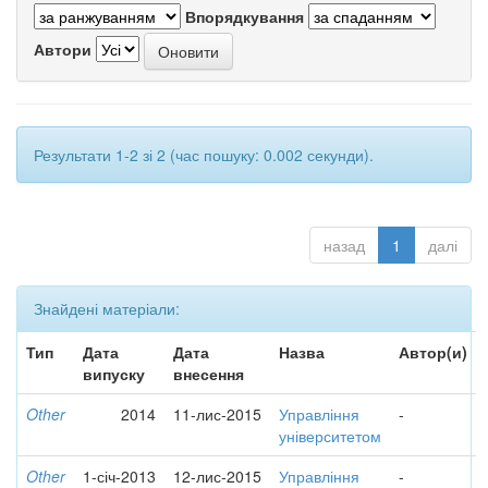
Впорядкування
Автори
Результати 1-2 зі 2 (час пошуку: 0.002 секунди).
назад
1
далі
Знайдені матеріали:
Тип
Дата
Дата
Назва
Автор(и)
випуску
внесення
Other
2014
11-лис-2015
Управління
-
університетом
Other
1-січ-2013
12-лис-2015
Управління
-