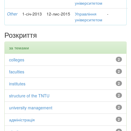
університетом
Other
1-січ-2013
12-лис-2015
Управління
-
університетом
Розкриття
за темами
colleges
2
faculties
2
institutes
2
structure of the TNTU
2
university management
2
адміністрація
2