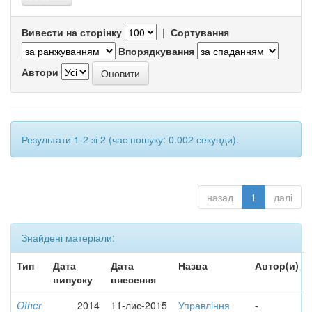
Вивести на сторінку
|
Сортування
Впорядкування
Автори
Результати 1-2 зі 2 (час пошуку: 0.002 секунди).
назад
1
далі
Знайдені матеріали:
Тип
Дата
Дата
Назва
Автор(и)
випуску
внесення
Other
2014
11-лис-2015
Управління
-