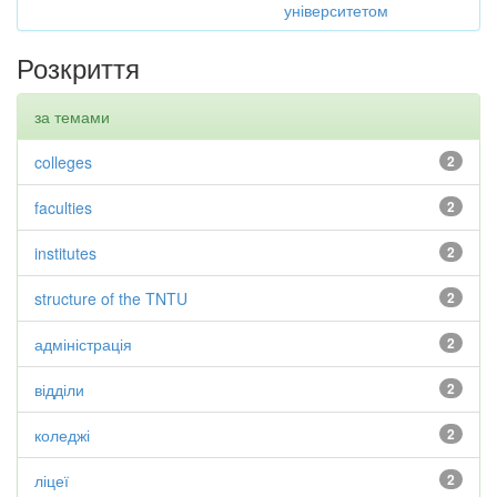
університетом
Розкриття
за темами
colleges
2
faculties
2
institutes
2
structure of the TNTU
2
адміністрація
2
відділи
2
коледжі
2
ліцеї
2