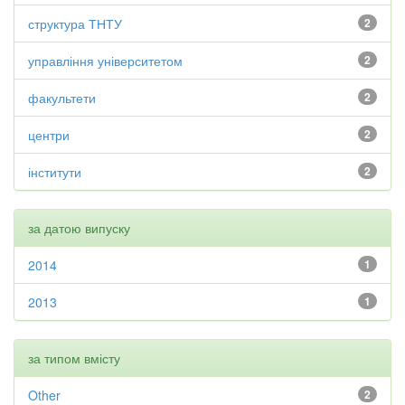
структура ТНТУ
2
управління університетом
2
факультети
2
центри
2
інститути
2
за датою випуску
2014
1
2013
1
за типом вмісту
Other
2