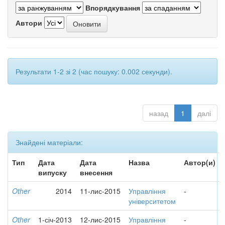
Впорядкування
Автори
Результати 1-2 зі 2 (час пошуку: 0.002 секунди).
назад
1
далі
Знайдені матеріали:
Тип
Дата
Дата
Назва
Автор(и)
випуску
внесення
Other
2014
11-лис-2015
Управління
-
університетом
Other
1-січ-2013
12-лис-2015
Управління
-