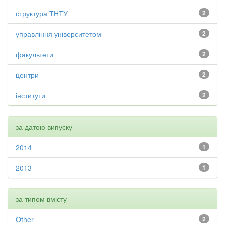
структура ТНТУ
2
управління університетом
2
факультети
2
центри
2
інститути
2
за датою випуску
2014
1
2013
1
за типом вмісту
Other
2