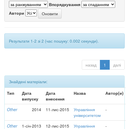
Впорядкування
Автори
Результати 1-2 зі 2 (час пошуку: 0.002 секунди).
назад
1
далі
Знайдені матеріали:
Тип
Дата
Дата
Назва
Автор(и)
випуску
внесення
Other
2014
11-лис-2015
Управління
-
університетом
Other
1-січ-2013
12-лис-2015
Управління
-