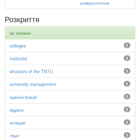
університетом
Розкриття
за темами
colleges
2
institutes
2
structure of the TNTU
2
university management
2
адміністрація
2
відділи
2
коледжі
2
ліцеї
2