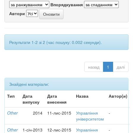
Впорядкування
Автори
Результати 1-2 зі 2 (час пошуку: 0.002 секунди).
назад
1
далі
Знайдені матеріали:
Тип
Дата
Дата
Назва
Автор(и)
випуску
внесення
Other
2014
11-лис-2015
Управління
-
університетом
Other
1-січ-2013
12-лис-2015
Управління
-