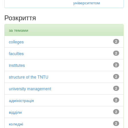
університетом
Розкриття
за темами
colleges
2
faculties
2
institutes
2
structure of the TNTU
2
university management
2
адміністрація
2
відділи
2
коледжі
2