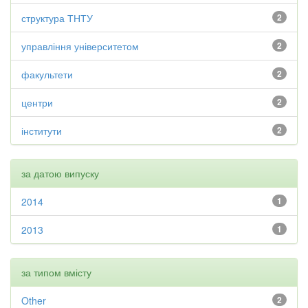
структура ТНТУ
2
управління університетом
2
факультети
2
центри
2
інститути
2
за датою випуску
2014
1
2013
1
за типом вмісту
Other
2