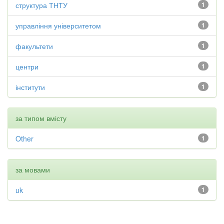
структура ТНТУ
1
управління університетом
1
факультети
1
центри
1
інститути
1
за типом вмісту
Other
1
за мовами
uk
1