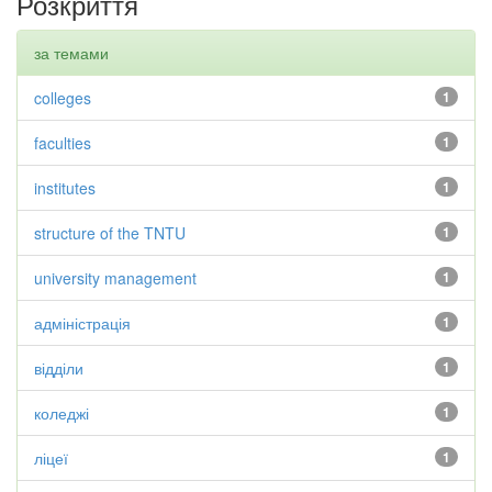
Розкриття
за темами
colleges
1
faculties
1
institutes
1
structure of the TNTU
1
university management
1
адміністрація
1
відділи
1
коледжі
1
ліцеї
1